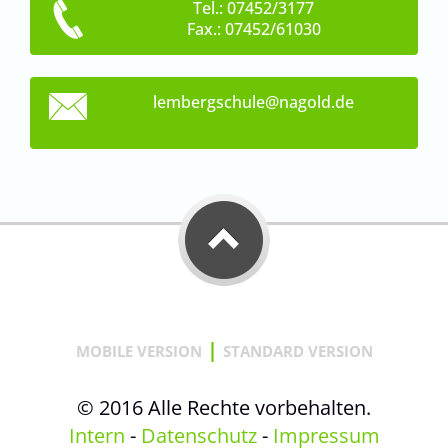
Tel.: 07452/3177
Fax.: 07452/61030
lembergs
chule@na
gold.de
|
MOBILE VERSION
STANDARD VERSION
© 2016 Alle Rechte vorbehalten.
Intern
-
Datenschutz
-
Impressum